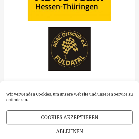
Wir verwenden Cookies, um unsere Website und unseren Service zu
optimieren.
Footer menu
STARTSEITE
TERMINE
ERFOLGE
FAHRZEUG
PRESSE
COOKIES AKZEPTIEREN
KONTAKT
IMPRESSUM
DATENSCHUTZ
ABLEHNEN
COOKIE-RICHTLINIE (EU)